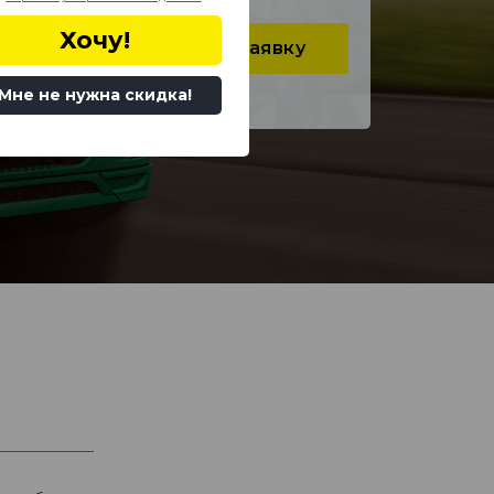
одов РФ
Хочу!
Оформить заявку
 РФ.
. Расчет
ритый
Мне не нужна скидка!