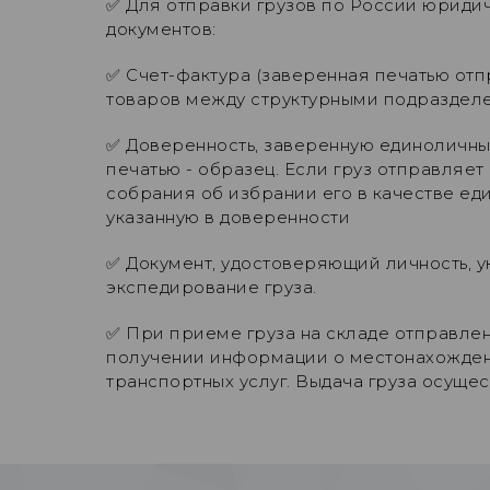
✅ Для отправки грузов по России юрид
документов:
✅ Счет-фактура (заверенная печатью от
товаров между структурными подразделени
✅ Доверенность, заверенную единоличны
печатью - образец. Если груз отправляе
собрания об избрании его в качестве ед
указанную в доверенности
✅ Документ, удостоверяющий личность, 
экспедирование груза.
✅ При приеме груза на складе отправлен
получении информации о местонахождении
транспортных услуг. Выдача груза осуще