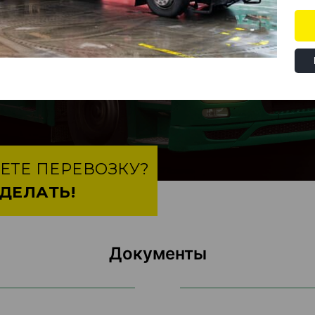
Расчет осуществляется из
гор
в Казань
и
из Казани в города
Цены и сроки предварительные
не включает наценку за негаба
груз.
ЕТЕ ПЕРЕВОЗКУ?
СДЕЛАТЬ!
Документы