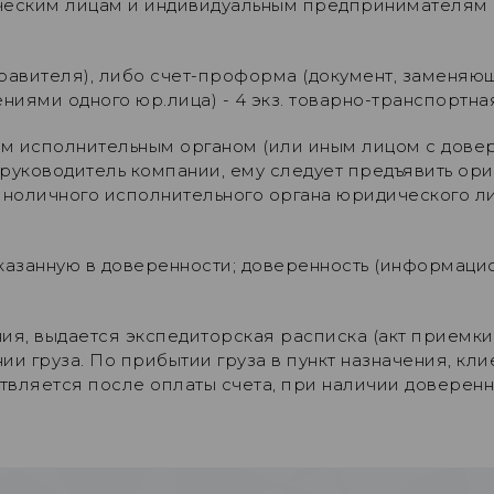
ическим лицам и индивидуальным предпринимателям
правителя), либо счет-проформа (документ, заменя
ями одного юр.лица) - 4 экз. товарно-транспортная 
м исполнительным органом (или иным лицом с дове
т руководитель компании, ему следует предъявить о
иноличного исполнительного органа юридического ли
указанную в доверенности; доверенность (информаци
ия, выдается экспедиторская расписка (акт приемки
 груза. По прибытии груза в пункт назначения, клие
ствляется после оплаты счета, при наличии доверен