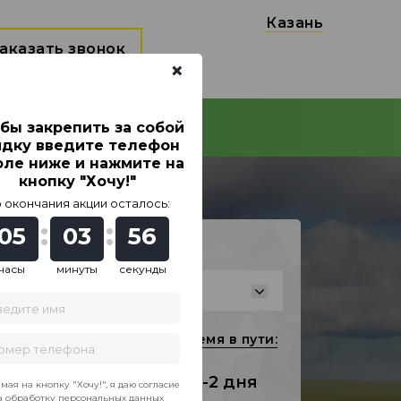
Казань
аказать звонок
×
бы закрепить за собой
КОНТАКТЫ
ТИ
2
идку введите телефон
оле ниже и нажмите на
кнопку "Хочу!"
 окончания акции осталось:
:
:
05
03
54
Город получения:
часы
минуты
секунды
:
Стоимость:
Время в пути:
506 ₽
1-2 дня
ая на кнопку "Хочу!", я даю согласие
а
обработку персональных данных