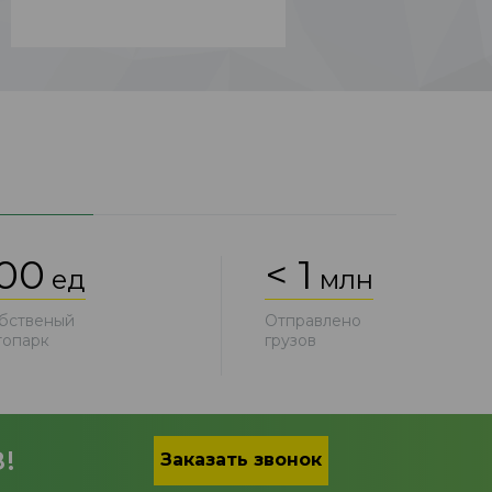
00
< 1
ед
млн
бственый
Отправлено
топарк
грузов
!
Заказать звонок