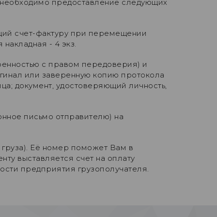
 необходимо предоставление следующих
ющий счет-фактуру при перемещении
накладная - 4 экз.
ренностью с правом передоверия) и
ригинал или заверенную копию протокола
ца; документ, удостоверяющий личность,
онное письмо отправителю) на
 груза). Её номер поможет Вам в
нту выставляется счет на оплату
ности предприятия грузополучателя.