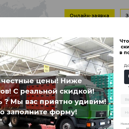
Онлайн-заявка
З
АКЦИИ
Что
УГИ
ДЛЯ КЛИЕНТОВ
НОВОС
ск
в п
До
НС ВЕКТОР
 честные цены! Ниже
Город отправления:
ов! С реальной скидкой!
 ? Мы вас приятно удивим!
Вес:
Объем
о заполните форму!
блей
Нажим
н