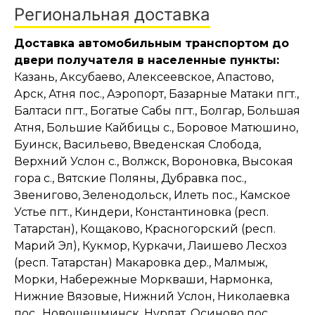
Региональная доставка
Доставка автомобильным транспортом до
двери получателя в населенные пункты:
Казань, Аксубаево, Алексеевское, Апастово,
Арск, Атня пос., Аэропорт, Базарные Матаки пгт.,
Балтаси пгт., Богатые Сабы пгт., Болгар, Большая
Атня, Большие Кайбицы с., Боровое Матюшино,
Буинск, Васильево, Введенская Слобода,
Верхний Услон с., Волжск, Вороновка, Высокая
гора с., Вятские Поляны, Дубравка пос.,
Звенигово, Зеленодольск, Илеть пос., Камское
Устье пгт., Киндери, Константиновка (респ.
Татарстан), Кощаково, Красногорский (респ.
Марий Эл), Кукмор, Куркачи, Лаишево Лесхоз
(респ. Татарстан) Макаровка дер., Малмыж,
Морки, Набережные Моркваши, Нармонка,
Нижние Вязовые, Нижний Услон, Николаевка
пос., Новошешминск, Нурлат, Осиново пос.,