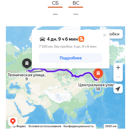
СБ
ВС
—
—